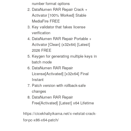
number format options
DataNumen RAR Repair Crack +
Activator [100% Worked] Stable
MediaFire FREE
Key validator that fakes license
verification
DataNumen RAR Repair Portable +
Activator [Clean] (x32x64) [Latest]
2026 FREE
Keygen for generating multiple keys in
batch mode
DataNumen RAR Repair
License[Activated] [x32x64] Final
Instant
Patch version with rollback-safe
changes
DataNumen RAR Repair
Free[Activated] [Latest] x64 Lifetime
https://cicekhaliyikama.net/x-netstat-crack-
for-pc-x86-x64-patch/