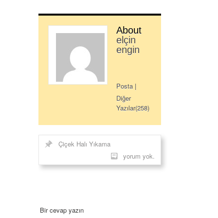
About
elçin
engin
Posta
|
Diğer
Yazılar(258)
Çiçek Halı Yıkama
yorum yok.
Bir cevap yazın