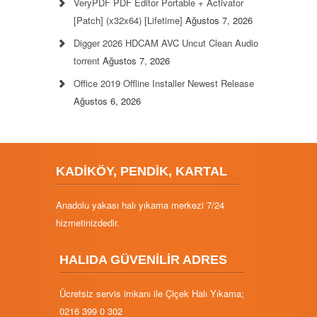
VeryPDF PDF Editor Portable + Activator
[Patch] (x32x64) [Lifetime]
Ağustos 7, 2026
Digger 2026 HDCAM AVC Uncut Clean Audio
torrent
Ağustos 7, 2026
Office 2019 Offline Installer Newest Release
Ağustos 6, 2026
KADİKÖY, PENDİK, KARTAL
Anadolu yakası halı yıkama merkezi 7/24
hizmetinizdedir.
HALIDA GÜVENİLİR ADRES
Ücretsiz servis imkanı ile Çiçek Halı Yıkama;
0216 399 0 302