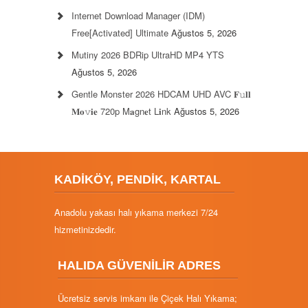
Internet Download Manager (IDM)
Free[Activated] Ultimate
Ağustos 5, 2026
Mutiny 2026 BDRip UltraHD MP4 YTS
Ağustos 5, 2026
Gentle Monster 2026 HDCAM UHD AVC 𝐅𝚞𝐥𝐥
𝐌𝐨𝚟𝐢𝐞 720p M𝐚gn𝐞t L𝐢nk
Ağustos 5, 2026
KADİKÖY, PENDİK, KARTAL
Anadolu yakası halı yıkama merkezi 7/24
hizmetinizdedir.
HALIDA GÜVENİLİR ADRES
Ücretsiz servis imkanı ile Çiçek Halı Yıkama;