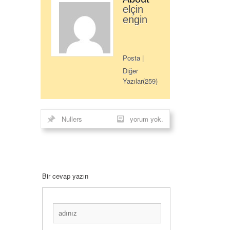
elçin
engin
Posta
|
Diğer
Yazılar(259)
Nullers
yorum yok.
Bir cevap yazın