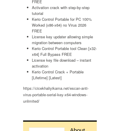
FREE
Activation crack with step-by-step
tutorial
Kerio Control Portable for PC 100%
Worked (x86-x64) no Virus 2026
FREE
License key updater allowing simple
migration between computers
Kerio Control Portable tool Clean [x32-
x64] Full Bypass FREE
License key file download – instant
activation
Kerio Control Crack + Portable
[Lifetime] [Latest]
https://cicekhaliyikama.net/escan-anti-
virus-portable-serial-key-x64-windows-
unlimited/
About