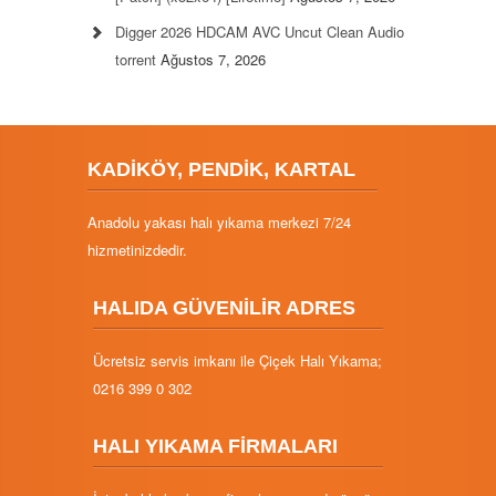
Digger 2026 HDCAM AVC Uncut Clean Audio
torrent
Ağustos 7, 2026
KADİKÖY, PENDİK, KARTAL
Anadolu yakası halı yıkama merkezi 7/24
hizmetinizdedir.
HALIDA GÜVENİLİR ADRES
Ücretsiz servis imkanı ile Çiçek Halı Yıkama;
0216 399 0 302
HALI YIKAMA FİRMALARI