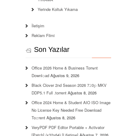
Yerinde Koltuk Yıkama
İletişim
Reklam Filmi
Son Yazılar
Office 2026 Home & Business Torr𝐞nt
Downl𝚘аd
Ağustos 9, 2026
Black Clover 2nd Season 2026 7𝟸0𝚙 MKV
DDP5.1 Full .torrent
Ağustos 8, 2026
Office 2024 Home & Student AIO ISO Image
No License Key Needed Frее Download
To𝚛rent
Ağustos 8, 2026
VeryPDF PDF Editor Portable + Activator
[Patch] (x32x64) [Lifetime]
Ağustos 7, 2026