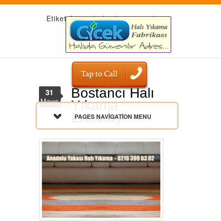
Etiket Arşivi: halı yıkama erenköy
Bostancı Halı
31
Mayıs
Yıkama
Erenköy
PAGES NAVIGATION MENU