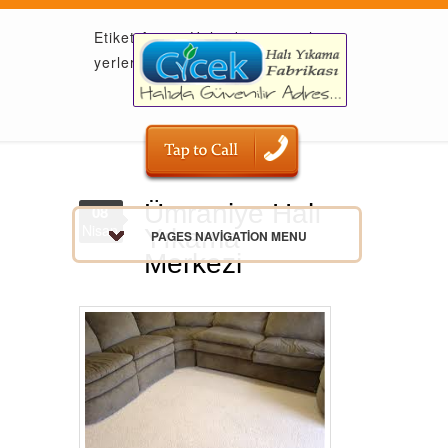
Etiket Arşivi: Halı yıkama yapılan
yerler
Ümraniye Halı
08
Nisan
Yıkama
PAGES NAVIGATION MENU
Merkezi