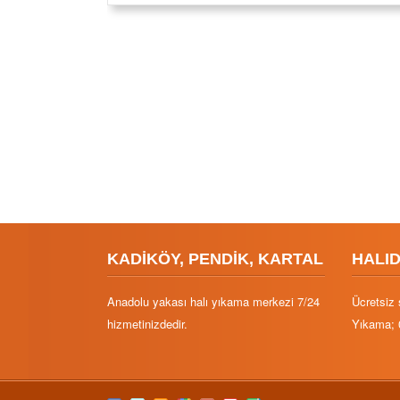
KADİKÖY, PENDİK, KARTAL
HALI
Anadolu yakası halı yıkama merkezi 7/24
Ücretsiz 
hizmetinizdedir.
Yıkama; 