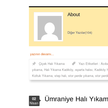
About
Diğer Yazılar(104)
yazının devamı...
Çiçek Halı Yıkama
Yazı Etiketleri :
Acıb
yıkama
,
Halı Yıkama Kadıköy
,
ısparta halısı
,
Kadıköy h
Koltuk Yıkama
,
step halı
,
stor perde yıkama
,
stor perd
Ümraniye Halı Yıkam
02
Nisan