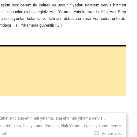
kın tecrübemiz ile kaliteli ve uygun fiyatları ücretsiz servis hizmeti
etkili sonuçlar alabileceginiz Halı Yıkama Fabrikamız da Yün Halı Step
a solüsyonları kulanılarak Halınızın dokusuna zarar vermeden entemiz
umdadır Halı Yıkamada güvenilir […]
tiketleri :
ataşehir halı yıkama
,
ataşehir halı yıkama servisi
,
ma fabrikası
,
halı yıkama firmaları
,
Halı Yıkamada
,
halıyıkama
,
servis
halı
yorum yok.