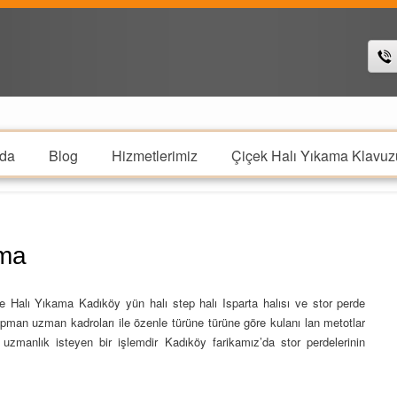
da
Blog
Hizmetlerimiz
Çiçek Halı Yıkama Klavuz
ama
le Halı Yıkama Kadıköy yün halı step halı Isparta halısı ve stor perde
man uzman kadroları ile özenle türüne türüne göre kulanı lan metotlar
zmanlık isteyen bir işlemdir Kadıköy farikamız’da stor perdelerinin