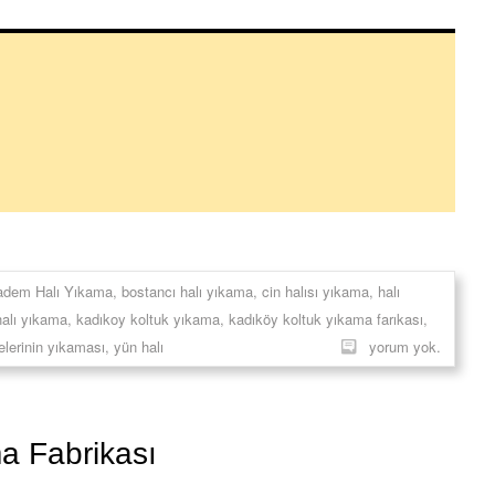
adem Halı Yıkama
,
bostancı halı yıkama
,
cin halısı yıkama
,
halı
alı yıkama
,
kadıkoy koltuk yıkama
,
kadıköy koltuk yıkama farıkası
,
elerinin yıkaması
,
yün halı
yorum yok.
a Fabrikası