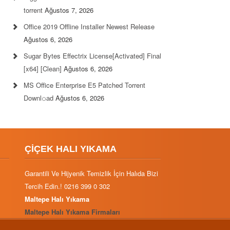
torrent
Ağustos 7, 2026
Office 2019 Offline Installer Newest Release
Ağustos 6, 2026
Sugar Bytes Effectrix License[Activated] Final
[x64] [Clean]
Ağustos 6, 2026
MS Office Enterprise E5 Patched Torrent
Downl𝚘аd
Ağustos 6, 2026
ÇİÇEK HALI YIKAMA
Garantili Ve Hijyenik Temizlik İçin Halıda Bizi
Tercih Edin.! 0216 399 0 302
Maltepe Halı Yıkama
Maltepe Halı Yıkama Firmaları