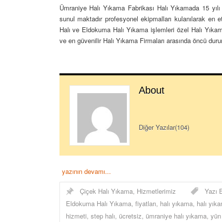
Ümraniye Halı Yıkama Fabrikası Halı Yıkamada 15 yılı aş
sunul maktadır profesyonel ekipmalları kulanılarak en 
Halı ve Eldokuma Halı Yıkama işlemleri özel Halı Yıkam
ve en güvenilir Halı Yıkama Firmaları arasında öncü dur
About
Diğer Yazılar(104)
yazının devamı...
Çiçek Halı Yıkama
,
Hizmetlerimiz
Yazı E
Eldokuma Halı Yıkama
,
fiyatları
,
halı yıkama
,
halı yıka
hizmeti
,
step halı
,
ücretsiz
,
ümraniye halı yıkama
,
yün 