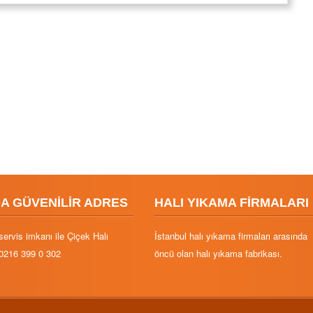
DA GÜVENİLİR ADRES
HALI YIKAMA FİRMALARI
servis imkanı ile Çiçek Halı
İstanbul halı yıkama firmaları arasında
0216 399 0 302
öncü olan halı yıkama fabrikası.