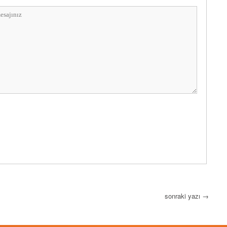
sonraki yazı
→