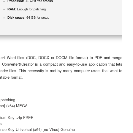
Processor:
1+ GHz for cracks
RAM:
Enough for patching
Disk space:
64 GB for setup
 convert Word files (DOC, DOCX or DOCM file format) to PDF and merge
 Converter&Creator is a compact and easy-to-use application that lets
der files. This necessity is met by many computer users that want to
table format.
 patching
ean] (x64) MEGA
s
oduct Key .zip FREE
s
nse Key Universal (x64) [no Virus] Genuine