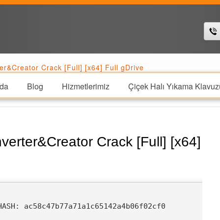
r&Creator Crack [Full] [x64] Full gDrive
da
Blog
Hizmetlerimiz
Çiçek Halı Yıkama Klavuz
erter&Creator Crack [Full] [x64]
HASH: ac58c47b77a71a1c65142a4b06f02cf0