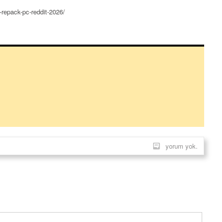
-repack-pc-reddit-2026/
yorum yok.