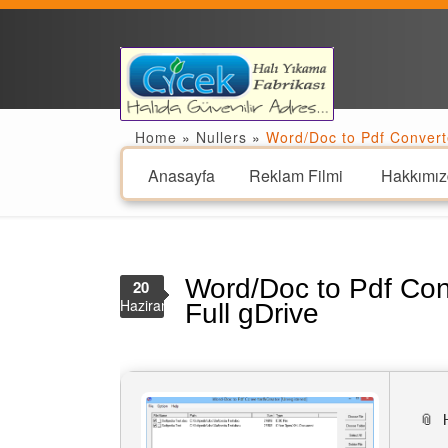
Home
»
Nullers
»
Word/Doc to Pdf Converte
Anasayfa
Reklam Filmi
Hakkımız
Word/Doc to Pdf Conv
20
Haziran
Full gDrive
📎 