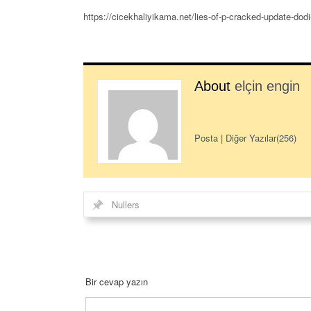
https://cicekhaliyikama.net/lies-of-p-cracked-update-dodi
About
elçin engin
Posta
|
Diğer Yazılar(256)
Nullers
Bir cevap yazın