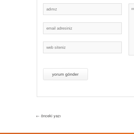
←
önceki yazı