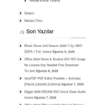
Yerinde Koltuk Yıkama
İletişim
Reklam Filmi
Son Yazılar
Black Clover 2nd Season 2026 7𝟸0𝚙 MKV
DDP5.1 Full .torrent
Ağustos 8, 2026
Office 2024 Home & Student AIO ISO Image
No License Key Needed Frее Download
To𝚛rent
Ağustos 8, 2026
VeryPDF PDF Editor Portable + Activator
[Patch] (x32x64) [Lifetime]
Ağustos 7, 2026
Digger 2026 HDCAM AVC Uncut Clean Audio
torrent
Ağustos 7, 2026
Office 2019 Offline Installer Newest Release