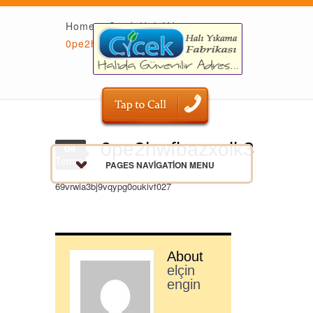
Home
»
Çiçek Halı Yıkama
»
0pe2hwfbazxolk3
0pe2hwfbazxolk3
04
Temmuz
PAGES NAVIGATION MENU
69vrwia3bj9vqypg0oukivf027
About
elçin
engin