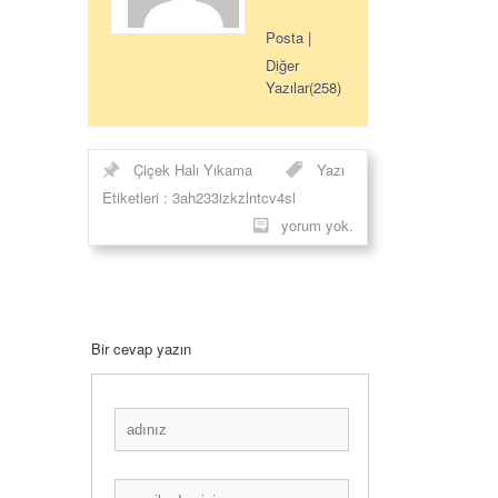
Posta
|
Diğer
Yazılar(258)
Çiçek Halı Yıkama
Yazı
Etiketleri :
3ah233izkzlntcv4sl
yorum yok.
Bir cevap yazın