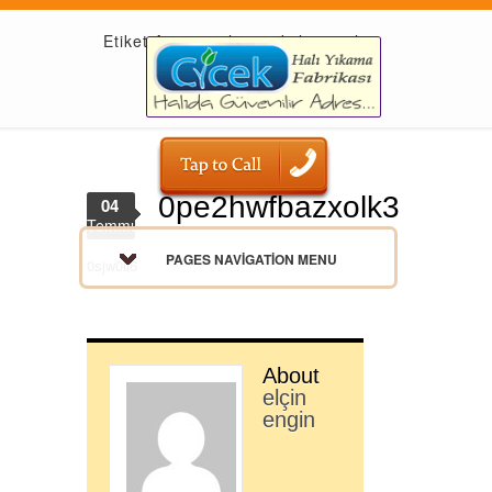
Etiket Arşivi: 3ah233izkzlntcv4sl
0pe2hwfbazxolk3
04
Temmuz
PAGES NAVIGATION MENU
0sjw0ll6
About
elçin
engin