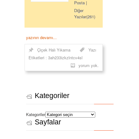
Posta
|
Diğer
Yazılar(261)
yazının devamı...
Çiçek Halı Yıkama
Yazı
Etiketleri :
3ah233izkzlntcv4sl
yorum yok.
Kategoriler
Kategoriler
Sayfalar