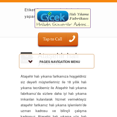
Etiket Arşivi: ataşehir halı yıkama
yapan yerler
Ataşehir halı
12
Temmuz
yıkama
PAGES NAVIGATION MENU
Ataşehir halı yıkama farikamıza hoşgeldiniz
siz deyerli müşterilerimiz ile 18 yıllık halı
yıkama tecrübemiz ile Ataşehir halı yıkama
fabrikamız’da sizlere daha iyi halı yıkama
imkanları kulanılarak hizmet vermekteyiz
ataşehir farikamız halı yıkama işlemlerin’de
uzman kadrosu ve bilinçli çalışma
kadromuz Ataşehir halı yıkama yün halı