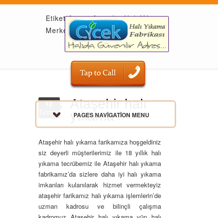
Etiket Arşivi: Ataşehir Halı Yıkama
Merkezi
Ataşehir halı
12
Temmuz
yıkama
PAGES NAVIGATION MENU
Ataşehir halı yıkama farikamıza hoşgeldiniz
siz deyerli müşterilerimiz ile 18 yıllık halı
yıkama tecrübemiz ile Ataşehir halı yıkama
fabrikamız’da sizlere daha iyi halı yıkama
imkanları kulanılarak hizmet vermekteyiz
ataşehir farikamız halı yıkama işlemlerin’de
uzman kadrosu ve bilinçli çalışma
kadromuz Ataşehir halı yıkama yün halı