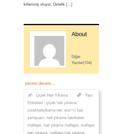
kirlenmiş oluyor. Üstelik […]
About
Diğer
Yazılar(104)
yazının devamı...
Çiçek Halı Yıkama
Yazı
Etiketleri :
çiçek halı yıkama
,
cicekhaliyikama.net
,
era111 halı
şampuanı
,
halı yıkama fabrikaları
maltepe
,
halı yıkama maltepe
,
maltepe
halı yıkama
,
maltepe halı yıkama