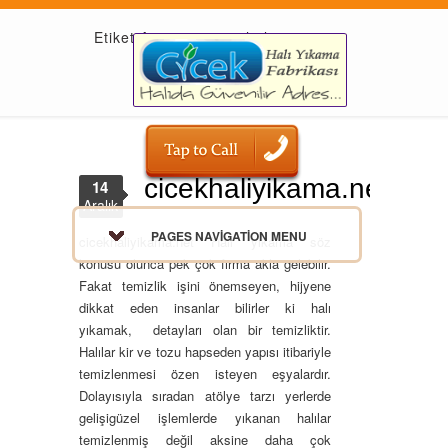
Etiket Arşivi: era111 halı şampuanı
cicekhaliyikama.net
14
Aralık
PAGES NAVIGATION MENU
cicekhaliyikama.net Halı yıkama söz
konusu olunca pek çok firma akla gelebilir.
Fakat temizlik işini önemseyen, hijyene
dikkat eden insanlar bilirler ki halı
yıkamak, detayları olan bir temizliktir.
Halılar kir ve tozu hapseden yapısı itibariyle
temizlenmesi özen isteyen eşyalardır.
Dolayısıyla sıradan atölye tarzı yerlerde
gelişigüzel işlemlerde yıkanan halılar
temizlenmiş değil aksine daha çok