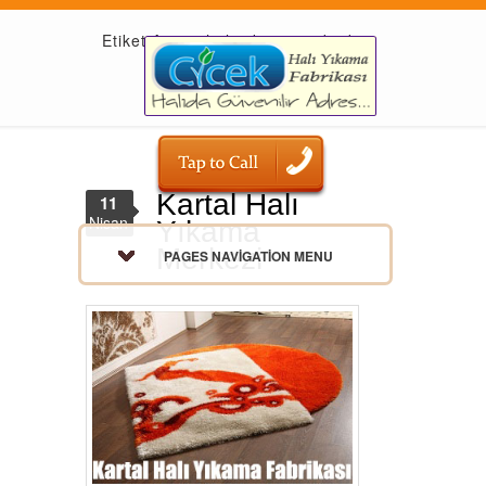
Etiket Arşivi: halı yıkama acıbadem
Kartal Halı
11
Nisan
Yıkama
Merkezi
PAGES NAVIGATION MENU