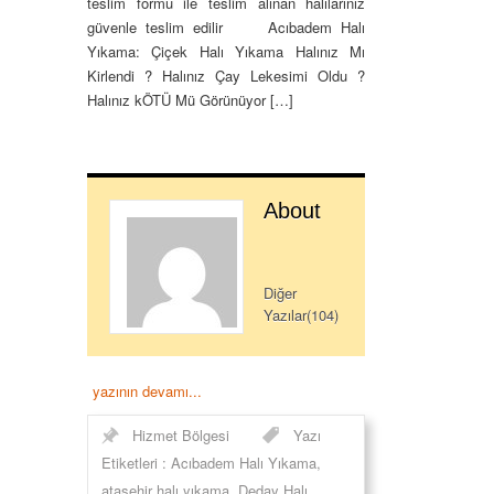
teslim formu ile teslim alınan halılarınız
güvenle teslim edilir Acıbadem Halı
Yıkama: Çiçek Halı Yıkama Halınız Mı
Kirlendi ? Halınız Çay Lekesimi Oldu ?
Halınız kÖTÜ Mü Görünüyor […]
About
Diğer
Yazılar(104)
yazının devamı...
Hizmet Bölgesi
Yazı
Etiketleri :
Acıbadem Halı Yıkama
,
ataşehir halı yıkama
,
Deday Halı