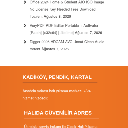
Office 2024 Home & Student AIO ISO Image
No License Key Needed Frее Download
To𝚛rent
Ağustos 8, 2026
VeryPDF PDF Editor Portable + Activator
[Patch] (x32x64) [Lifetime]
Ağustos 7, 2026
Digger 2026 HDCAM AVC Uncut Clean Audio
torrent
Ağustos 7, 2026
KADİKÖY, PENDİK, KARTAL
Anadolu yakası halı yıkama merkezi 7/24
hizmetinizdedir.
HALIDA GÜVENİLİR ADRES
Ücretsiz servis imkanı ile Çiçek Halı Yıkama;