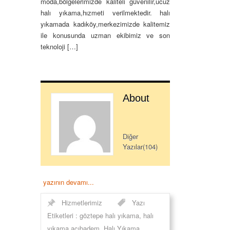
moda,bölgelerimizde kaliteli güvenilir,ucuz
halı yıkama,hızmeti verilmektedir. halı
yıkamada kadıköy,merkezimizde kalitemiz
ile konusunda uzman ekibimiz ve son
teknoloji […]
About
Diğer
Yazılar(104)
yazının devamı...
Hizmetlerimiz
Yazı
Etiketleri :
göztepe halı yıkama
,
halı
yıkama acıbadem
,
Halı Yıkama