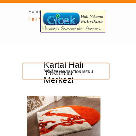
Home
»
Çiçek Halı Yıkama
»
Kartal
Halı Yıkama Merkezi
Kartal Halı
11
Nisan
Yıkama
PAGES NAVIGATION MENU
Merkezi