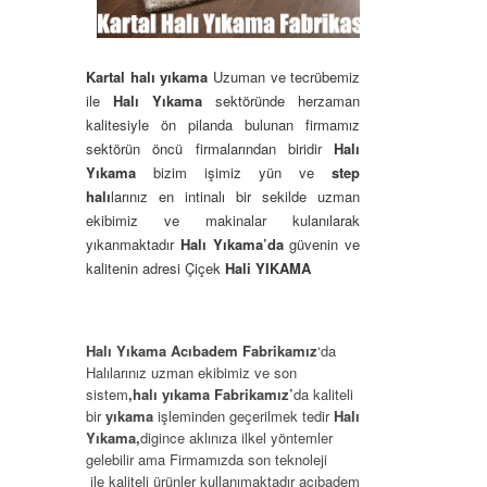
Kartal halı yıkama
Uzuman ve tecrübemiz
ile
Halı Yıkama
sektöründe herzaman
kalitesiyle ön pilanda bulunan firmamız
sektörün öncü firmalarından biridir
Halı
Yıkama
bizim işimiz yün ve
step
halı
larınız en intinalı bir sekilde uzman
ekibimiz ve makinalar kulanılarak
yıkanmaktadır
Halı Yıkama’da
güvenin ve
kalitenin adresi Çiçek
Hali YIKAMA
Halı Yıkama Acıbadem
Fabrikamız
‘da
Halılarınız uzman ekibimiz ve son
sistem
,halı
yıkama
Fabrikamız’
da kaliteli
bir
yıkama
işleminden geçerilmek tedir
Halı
Yıkama,
digince aklınıza ilkel yöntemler
gelebilir ama Firmamızda son teknoleji
ile kaliteli ürünler kullanımaktadır acıbadem