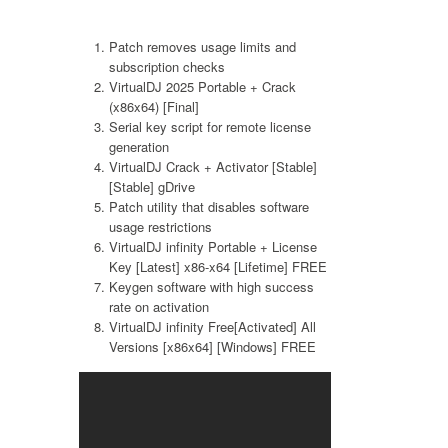
Patch removes usage limits and
subscription checks
VirtualDJ 2025 Portable + Crack
(x86x64) [Final]
Serial key script for remote license
generation
VirtualDJ Crack + Activator [Stable]
[Stable] gDrive
Patch utility that disables software
usage restrictions
VirtualDJ infinity Portable + License
Key [Latest] x86-x64 [Lifetime] FREE
Keygen software with high success
rate on activation
VirtualDJ infinity Free[Activated] All
Versions [x86x64] [Windows] FREE