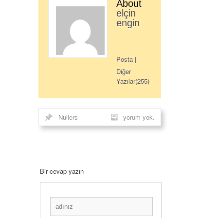
About
elçin
engin
Posta
|
Diğer
Yazılar(255)
Nullers
yorum yok.
Bir cevap yazın