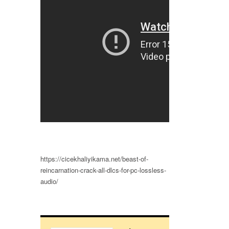
https://cicekhaliyikama.net/beast-of-
reincarnation-crack-all-dlcs-for-pc-lossless-
audio/