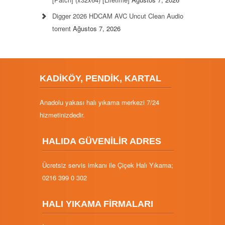
Digger 2026 HDCAM AVC Uncut Clean Audio
torrent
Ağustos 7, 2026
KADİKÖY, PENDİK, KARTAL
Anadolu yakası halı yıkama merkezi 7/24
hizmetinizdedir.
HALIDA GÜVENİLİR ADRES
Ücretsiz servis imkanı ile Çiçek Halı Yıkama;
0216 399 0 302
HALI YIKAMA FİRMALARI