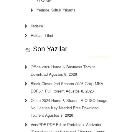
YIKAMA
Yerinde Koltuk Yıkama
İletişim
Reklam Filmi
Son Yazılar
Office 2026 Home & Business Torr𝐞nt
Downl𝚘аd
Ağustos 9, 2026
Black Clover 2nd Season 2026 7𝟸0𝚙 MKV
DDP5.1 Full .torrent
Ağustos 8, 2026
Office 2024 Home & Student AIO ISO Image
No License Key Needed Frее Download
To𝚛rent
Ağustos 8, 2026
VeryPDF PDF Editor Portable + Activator
[Patch] (x32x64) [Lifetime]
Ağustos 7, 2026