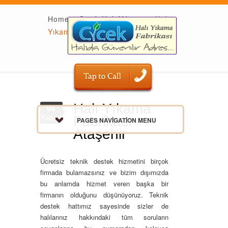
Home
»
Çiçek Halı Yıkama
»
Halı
Yıkama Fabrikası – Ataşehir
Halı Yıkama
03
Kasım
Fabrikası –
PAGES NAVIGATION MENU
Ataşehir
Ücretsiz teknik destek hizmetini birçok
firmada bulamazsınız ve bizim dışımızda
bu anlamda hizmet veren başka bir
firmanın olduğunu düşünüyoruz. Teknik
destek hattımız sayesinde sizler de
halılarınız hakkındaki tüm soruların