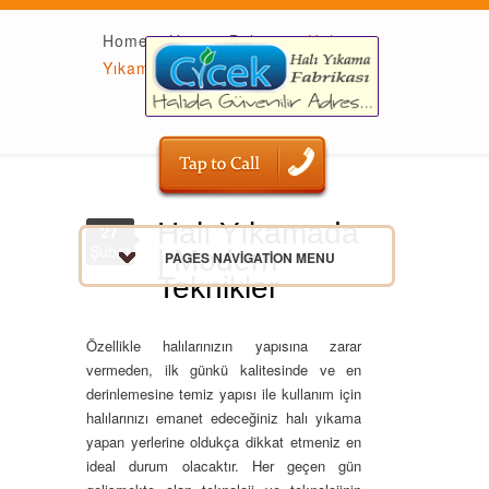
Home
»
Hizmet Bölgesi
»
Halı
Yıkamada | Modern Teknikler
Halı Yıkamada
27
Şubat
| Modern
PAGES NAVIGATION MENU
Teknikler
Özellikle halılarınızın yapısına zarar
vermeden, ilk günkü kalitesinde ve en
derinlemesine temiz yapısı ile kullanım için
halılarınızı emanet edeceğiniz halı yıkama
yapan yerlerine oldukça dikkat etmeniz en
ideal durum olacaktır. Her geçen gün