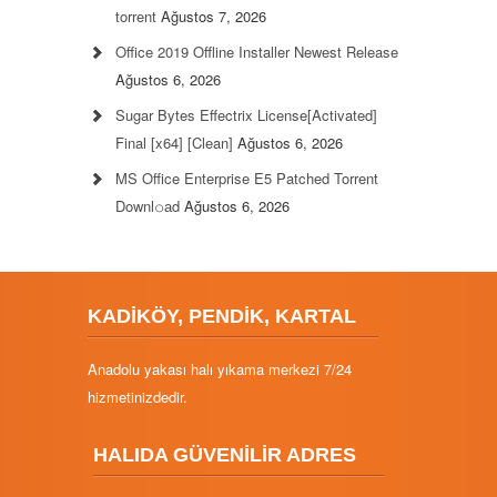
torrent
Ağustos 7, 2026
Office 2019 Offline Installer Newest Release
Ağustos 6, 2026
Sugar Bytes Effectrix License[Activated]
Final [x64] [Clean]
Ağustos 6, 2026
MS Office Enterprise E5 Patched Torrent
Downl𝚘аd
Ağustos 6, 2026
KADİKÖY, PENDİK, KARTAL
Anadolu yakası halı yıkama merkezi 7/24
hizmetinizdedir.
HALIDA GÜVENİLİR ADRES