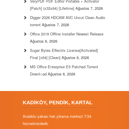
VeryPDF PDF Editor Portable + Activator
[Patch] (x32x64) [Lifetime]
Ağustos 7, 2026
Digger 2026 HDCAM AVC Uncut Clean Audio
torrent
Ağustos 7, 2026
Office 2019 Offline Installer Newest Release
Ağustos 6, 2026
Sugar Bytes Effectrix License[Activated]
Final [x64] [Clean]
Ağustos 6, 2026
MS Office Enterprise E5 Patched Torrent
Downl𝚘аd
Ağustos 6, 2026
KADİKÖY, PENDİK, KARTAL
Anadolu yakası halı yıkama merkezi 7/24
hizmetinizdedir.