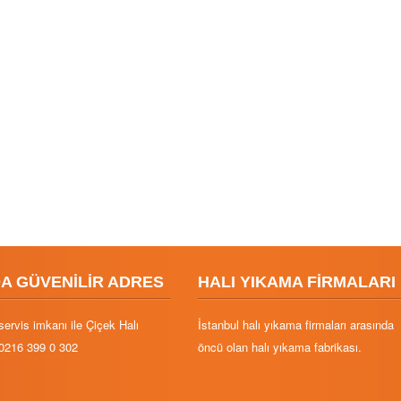
DA GÜVENİLİR ADRES
HALI YIKAMA FİRMALARI
servis imkanı ile Çiçek Halı
İstanbul halı yıkama firmaları arasında
0216 399 0 302
öncü olan halı yıkama fabrikası.