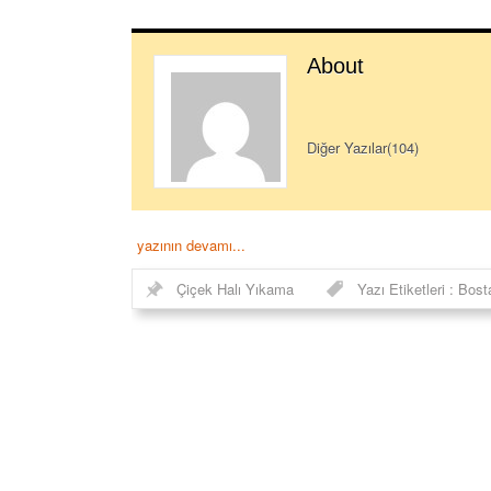
About
Diğer Yazılar(104)
yazının devamı...
Çiçek Halı Yıkama
Yazı Etiketleri :
Bost