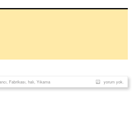
ancı
,
Fabrikası
,
halı
,
Yıkama
yorum yok.