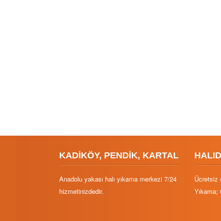
KADİKÖY, PENDİK, KARTAL
HALI
Anadolu yakası halı yıkama merkezi 7/24
Ücretsiz 
hizmetinizdedir.
Yıkama; 