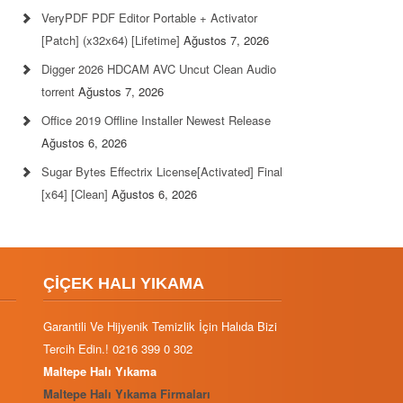
VeryPDF PDF Editor Portable + Activator
[Patch] (x32x64) [Lifetime]
Ağustos 7, 2026
Digger 2026 HDCAM AVC Uncut Clean Audio
torrent
Ağustos 7, 2026
Office 2019 Offline Installer Newest Release
Ağustos 6, 2026
Sugar Bytes Effectrix License[Activated] Final
[x64] [Clean]
Ağustos 6, 2026
ÇİÇEK HALI YIKAMA
Garantili Ve Hijyenik Temizlik İçin Halıda Bizi
Tercih Edin.! 0216 399 0 302
Maltepe Halı Yıkama
Maltepe Halı Yıkama Firmaları