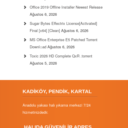
Office 2019 Offline Installer Newest Release
Ağustos 6, 2026
Sugar Bytes Effectrix License[Activated]
Final [x64] [Clean]
Ağustos 6, 2026
MS Office Enterprise E5 Patched Torrent
Downl𝚘аd
Ağustos 6, 2026
Toxic 2026 HD Complete QxR .torrent
Ağustos 5, 2026
KADİKÖY, PENDİK, KARTAL
Anadolu yakası halı yıkama merkezi 7/24
hizmetinizdedir.
HALIDA GÜVENİLİR ADRES