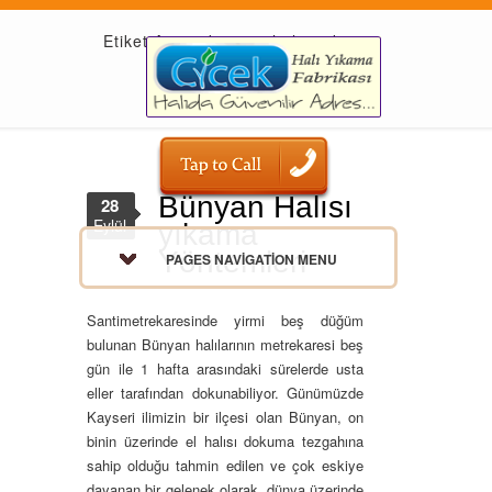
Etiket Arşivi: bünyan halısı yıkama
Bünyan Halısı
28
Eylül
yıkama
Yöntemleri
PAGES NAVIGATION MENU
Santimetrekaresinde yirmi beş düğüm
bulunan Bünyan halılarının metrekaresi beş
gün ile 1 hafta arasındaki sürelerde usta
eller tarafından dokunabiliyor. Günümüzde
Kayseri ilimizin bir ilçesi olan Bünyan, on
binin üzerinde el halısı dokuma tezgahına
sahip olduğu tahmin edilen ve çok eskiye
dayanan bir gelenek olarak, dünya üzerinde