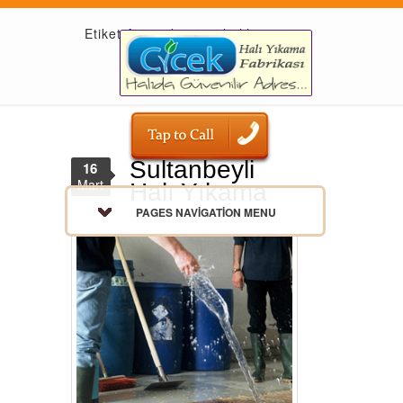
Etiket Arşivi: bünyen halıları
Sultanbeyli
16
Mart
Halı Yıkama
PAGES NAVIGATION MENU