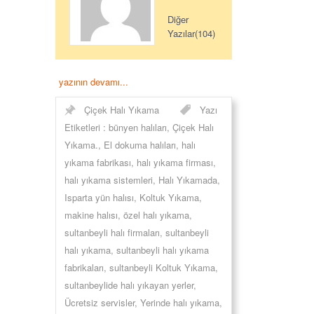
Diğer
Yazılar(104)
yazının devamı...
Çiçek Halı Yıkama
Yazı
Etiketleri :
bünyen halıları
,
Çiçek Halı
Yıkama.
,
El dokuma halıları
,
halı
yıkama fabrikası
,
halı yıkama firması
,
halı yıkama sistemleri
,
Halı Yıkamada
,
Isparta yün halısı
,
Koltuk Yıkama
,
makine halısı
,
özel halı yıkama
,
sultanbeyli halı firmaları
,
sultanbeyli
halı yıkama
,
sultanbeyli halı yıkama
fabrikaları
,
sultanbeyli Koltuk Yıkama
,
sultanbeylide halı yıkayan yerler
,
Ücretsiz servisler
,
Yerinde halı yıkama
,