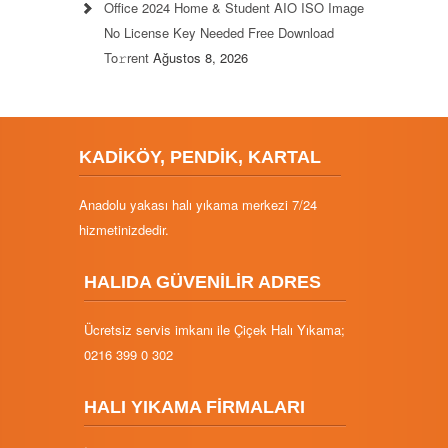
Office 2024 Home & Student AIO ISO Image
No License Key Needed Frее Download
To𝚛rent
Ağustos 8, 2026
KADİKÖY, PENDİK, KARTAL
Anadolu yakası halı yıkama merkezi 7/24
hizmetinizdedir.
HALIDA GÜVENİLİR ADRES
Ücretsiz servis imkanı ile Çiçek Halı Yıkama;
0216 399 0 302
HALI YIKAMA FİRMALARI