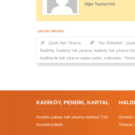
Diğer Yazılar(104)
yazının devamı...
Çiçek Halı Yıkama
Yazı Etiketleri :
çiçe
Kadıköy
,
Kadıköy halı yıkama
,
kadıköy halı yıkama fir
kadıköyde halı yıkama yapan yerler
,
makinaları
,
Yıkam
KADİKÖY, PENDİK, KARTAL
HALI
Anadolu yakası halı yıkama merkezi 7/24
Ücretsiz 
hizmetinizdedir.
Yıkama; 