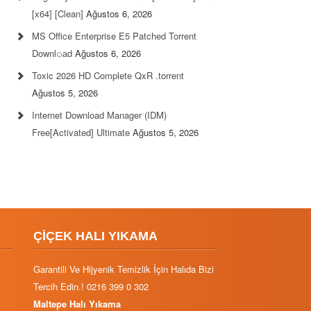
[x64] [Clean]
Ağustos 6, 2026
MS Office Enterprise E5 Patched Torrent
Downl𝚘аd
Ağustos 6, 2026
Toxic 2026 HD Complete QxR .torrent
Ağustos 5, 2026
Internet Download Manager (IDM)
Free[Activated] Ultimate
Ağustos 5, 2026
ÇİÇEK HALI YIKAMA
Garantili Ve Hijyenik Temizlik İçin Halıda Bizi
Tercih Edin.! 0216 399 0 302
Maltepe Halı Yıkama