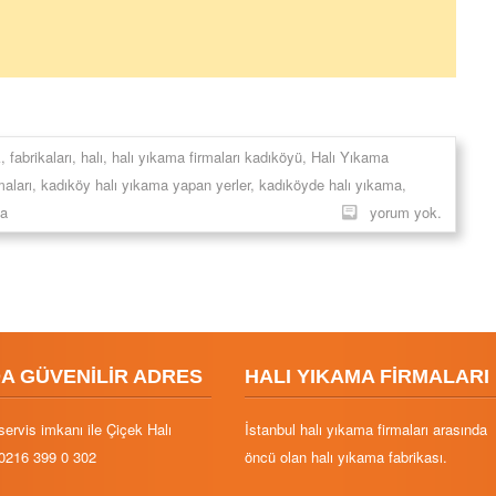
k
,
fabrikaları
,
halı
,
halı yıkama firmaları kadıköyü
,
Halı Yıkama
maları
,
kadıköy halı yıkama yapan yerler
,
kadıköyde halı yıkama
,
a
yorum yok.
DA GÜVENİLİR ADRES
HALI YIKAMA FİRMALARI
servis imkanı ile Çiçek Halı
İstanbul halı yıkama firmaları arasında
0216 399 0 302
öncü olan halı yıkama fabrikası.