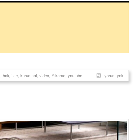
k
,
halı
,
izle
,
kurumsal
,
video
,
Yıkama
,
youtube
yorum yok.
a