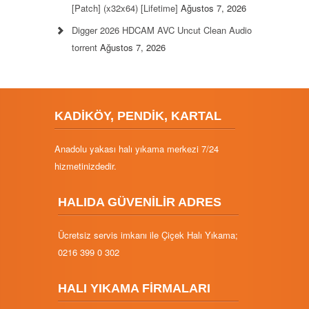
[Patch] (x32x64) [Lifetime]
Ağustos 7, 2026
Digger 2026 HDCAM AVC Uncut Clean Audio
torrent
Ağustos 7, 2026
KADİKÖY, PENDİK, KARTAL
Anadolu yakası halı yıkama merkezi 7/24
hizmetinizdedir.
HALIDA GÜVENİLİR ADRES
Ücretsiz servis imkanı ile Çiçek Halı Yıkama;
0216 399 0 302
HALI YIKAMA FİRMALARI