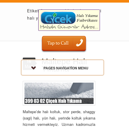
Etiket Arşivi: nepal halı yıkama şagi
halı yıkama
Maltepe Halı
16
Mart
Yıkama
PAGES NAVIGATION MENU
Maltepe’de halı koltuk, stor perde, shaggy
(sagi) halı, yün halı, yerinde koltuk yıkama
hizmeti vermekteyiz. Uzman kadromuzla