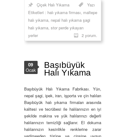
Çiçek Halı Yıkama
Yazı
Etiketleri :
halı yıkama firması
,
maltepe
halı yıkama
,
nepal halı yıkama şagi
halı yıkama
,
stor perde yıkayan
yerler
2 yorum.
Başıbüyük
09
Ocak
Halı Yıkama
Başıbüyük Halı Yıkama Fabrikası. Yün,
nepal şagi, ipek, iran, işporta ve çin halıları
Başıbüyük halı yıkama firmaları arasında
kalitesi ve tecrübesi ile halılarınızın en iyi
şekilde makina ve yük halılarınızı değerli
halılarınızın temizliği sağlanır. El dokuma
halılarınızın kesinlikle renklerine zarar
verilmeeden türüne ve cinsine uygun