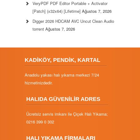
VeryPDF PDF Editor Portable + Activator
[Patch] (x32x64) [Lifetime]
Ağustos 7, 2026
Digger 2026 HDCAM AVC Uncut Clean Audio
torrent
Ağustos 7, 2026
KADİKÖY, PENDİK, KARTAL
Anadolu yakası halı yıkama merkezi 7/24
hizmetinizdedir.
HALIDA GÜVENİLİR ADRES
Ücretsiz servis imkanı ile Çiçek Halı Yıkama;
0216 399 0 302
HALI YIKAMA FİRMALARI