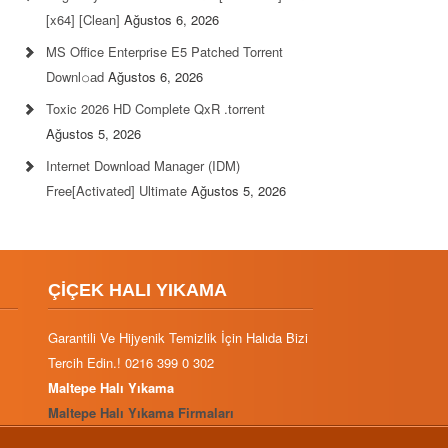
[x64] [Clean]
Ağustos 6, 2026
MS Office Enterprise E5 Patched Torrent
Downl𝚘аd
Ağustos 6, 2026
Toxic 2026 HD Complete QxR .torrent
Ağustos 5, 2026
Internet Download Manager (IDM)
Free[Activated] Ultimate
Ağustos 5, 2026
ÇİÇEK HALI YIKAMA
Garantili Ve Hijyenik Temizlik İçin Halıda Bizi
Tercih Edin.! 0216 399 0 302
Maltepe Halı Yıkama
Maltepe Halı Yıkama Firmaları