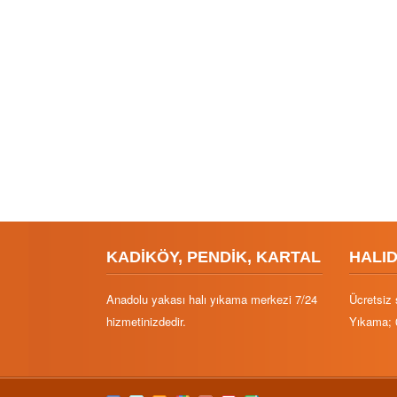
KADİKÖY, PENDİK, KARTAL
HALI
Anadolu yakası halı yıkama merkezi 7/24
Ücretsiz 
hizmetinizdedir.
Yıkama; 