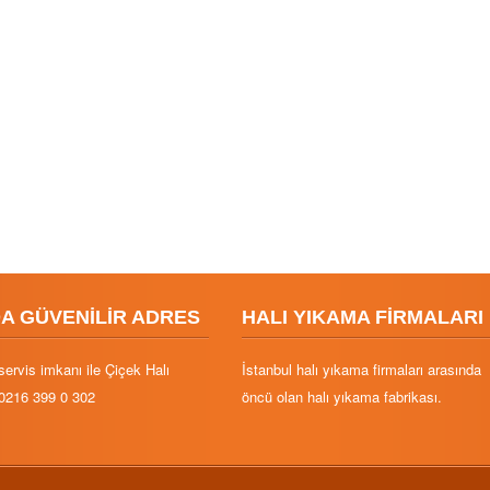
DA GÜVENİLİR ADRES
HALI YIKAMA FİRMALARI
servis imkanı ile Çiçek Halı
İstanbul halı yıkama firmaları arasında
0216 399 0 302
öncü olan halı yıkama fabrikası.