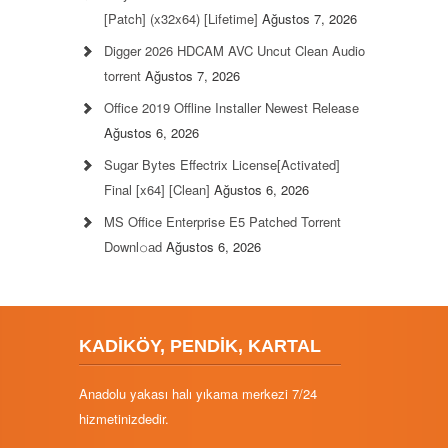
[Patch] (x32x64) [Lifetime]
Ağustos 7, 2026
Digger 2026 HDCAM AVC Uncut Clean Audio
torrent
Ağustos 7, 2026
Office 2019 Offline Installer Newest Release
Ağustos 6, 2026
Sugar Bytes Effectrix License[Activated]
Final [x64] [Clean]
Ağustos 6, 2026
MS Office Enterprise E5 Patched Torrent
Downl𝚘аd
Ağustos 6, 2026
KADİKÖY, PENDİK, KARTAL
Anadolu yakası halı yıkama merkezi 7/24
hizmetinizdedir.