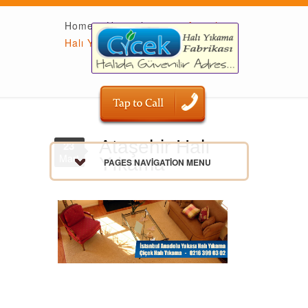
Home
»
Hizmetlerimiz
»
Ataşehir
Halı Yıkama
Ataşehir Halı
23
Mart
Yıkama
PAGES NAVIGATION MENU