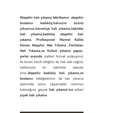
Ataşehir halı yıkama fabrikamız
,
ataşehir
bostancı kadıköy,halınızın
özünü
yıkıyoruz,ümraniye halı yıkama,üsküdar
halı yıkama,kadıköy ataşehir halı
yıkama
,
Profesyonel
Hizmet Kalite
Güven Ataşehir Halı Yıkama ,Farikaları
Halı Yıkama,ve Koltuk yıkama yapan,
yerler arsında
,kaliteli hizmet anlayışımız
ile bizleri tercih ettiğiniz de fark ede ceğiniz
kalitemizle bu sektörde edecek
siniz,
Ataşehir kadıköy halı yıkama,ve
bostancı
böleğelerimiz de halı yıkama
işleminde sorun yaşamadan memnun
kalacağınız gerçek
halı yıkama’nın
adresi
çiçek halı yıkama