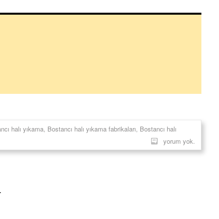
ncı halı yıkama
,
Bostancı halı yıkama fabrikaları
,
Bostancı halı
yorum yok.
a