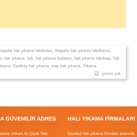
taşehir halı yıkama fabrikaları
,
Ataşehir halı yıkama fabrikamız
,
cı halı yıkama
,
halı
,
halı yıkama bostancı
,
halı yıkama fabrikası
,
halı
yıkama
,
Kadıköy halı yıkama
,
step halı yıkama
,
Yıkama
yorum yok.
DA GÜVENİLİR ADRES
HALI YIKAMA FİRMALARI
servis imkanı ile Çiçek Halı
İstanbul halı yıkama firmaları arasında