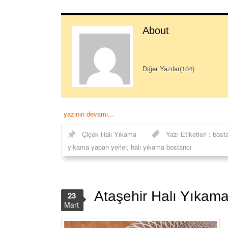
About
Diğer Yazılar(104)
yazının devamı...
Çiçek Halı Yıkama
Yazı Etiketleri :
bosta
yıkama yapan yerler
,
halı yıkama bostancı
Ataşehir Halı Yıkam
23
Mart