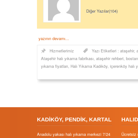
Diğer Yazılar(104)
yazının devamı...
Hizmetlerimiz
Yazı Etiketleri :
ataşehir
,
a
Ataşehir halı yıkama fabrikası
,
ataşehir rehberi
,
bostan
yıkama fiyatları
,
Halı Yıkama Kadıköy
,
içerenköy halı 
KADİKÖY, PENDİK, KARTAL
HALI
Anadolu yakası halı yıkama merkezi 7/24
Ücretsiz 