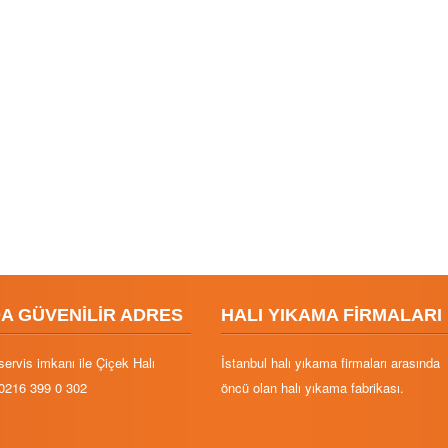
DA GÜVENİLİR ADRES
HALI YIKAMA FİRMALARI
servis imkanı ile Çiçek Halı
İstanbul halı yıkama firmaları arasında
0216 399 0 302
öncü olan halı yıkama fabrikası.