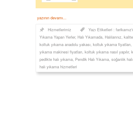
yazının devamı...
Hizmetlerimiz
Yazı Etiketleri :
farikamız'
Yıkama Yapan Yerler
,
Halı Yıkamada
,
Halılarınız
,
kalit
koltuk yıkama anadolu yakası
,
koltuk yıkama fiyatları
,
yıkama makinesi fiyatları
,
koltuk yıkama nasıl yapılır
,
k
pedikte halı yıkama
,
Pendik Halı Yıkama
,
soğanlık hal
halı yıkama hizmetleri