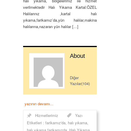
halı yıkama, bölgelerimiz ile hizmet
verilmektedir Halı Yıkama Kartal:ÖZEL
Halılarınız ,kartal halı
yıkama,farikamız’da,yün halılar,makina
halılarına,nazaran yün halılar […]
About
Diğer
Yazılar(104)
yazının devamı...
Hizmetlerimiz
Yazı
Etiketleri :
farikamız'da
,
halı yıkama
,
halı yıkama farikamızda
,
Halı Yıkama