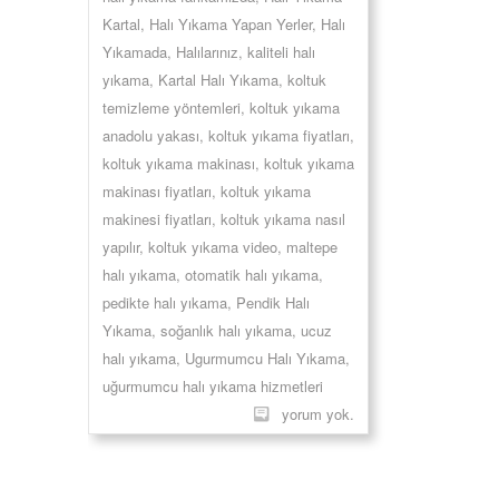
Kartal
,
Halı Yıkama Yapan Yerler
,
Halı
Yıkamada
,
Halılarınız
,
kaliteli halı
yıkama
,
Kartal Halı Yıkama
,
koltuk
temizleme yöntemleri
,
koltuk yıkama
anadolu yakası
,
koltuk yıkama fiyatları
,
koltuk yıkama makinası
,
koltuk yıkama
makinası fiyatları
,
koltuk yıkama
makinesi fiyatları
,
koltuk yıkama nasıl
yapılır
,
koltuk yıkama video
,
maltepe
halı yıkama
,
otomatik halı yıkama
,
pedikte halı yıkama
,
Pendik Halı
Yıkama
,
soğanlık halı yıkama
,
ucuz
halı yıkama
,
Ugurmumcu Halı Yıkama
,
uğurmumcu halı yıkama hizmetleri
yorum yok.