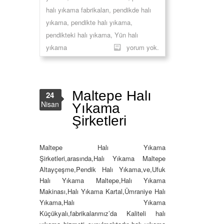
halı yıkama fabrikaları
,
pendikde halı
yıkama
,
pendikte halı yıkama
,
pendikteki halı yıkama
,
Yün halı
yıkama
yorum yok.
Maltepe Halı
24
Nisan
Yıkama
Şirketleri
Maltepe Halı Yıkama
Şirketleri,arasında,Halı Yıkama Maltepe
Altayçeşme,Pendik Halı Yıkama,ve,Ufuk
Halı Yıkama Maltepe,Halı Yıkama
Makinası,Halı Yıkama Kartal,Ümraniye Halı
Yıkama,Halı Yıkama
Küçükyalı,fabrikalarımız’da Kaliteli halı