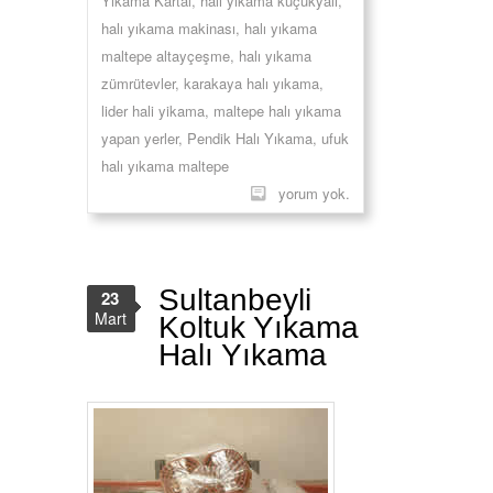
Yıkama Kartal
,
halı yıkama küçükyalı
,
halı yıkama makinası
,
halı yıkama
maltepe altayçeşme
,
halı yıkama
zümrütevler
,
karakaya halı yıkama
,
lider hali yikama
,
maltepe halı yıkama
yapan yerler
,
Pendik Halı Yıkama
,
ufuk
halı yıkama maltepe
yorum yok.
Sultanbeyli
23
Mart
Koltuk Yıkama
Halı Yıkama