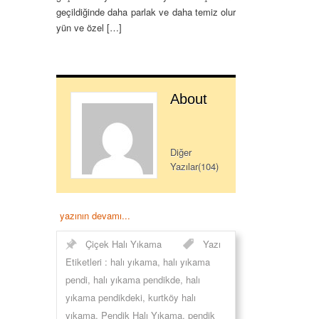
geçildiğinde daha parlak ve daha temiz olur
yün ve özel […]
About
Diğer
Yazılar(104)
yazının devamı...
Çiçek Halı Yıkama
Yazı
Etiketleri :
halı yıkama
,
halı yıkama
pendi
,
halı yıkama pendikde
,
halı
yıkama pendikdeki
,
kurtköy halı
yıkama
,
Pendik Halı Yıkama
,
pendik