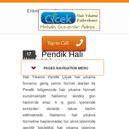
Etiket Arşivi: Pendik Halı Yıkama
Pendik Halı
17
Mayıs
Yıkama
PAGES NAVIGATION MENU
Halı Yıkama Pendik Çiçek halı yıkama
firmamız geniş servis hizmet alanları ile
Pendik bölgemizde halı yıkama hizmeti
sunulmaktadır halılarınız alındıüı gün
haricin’de enaz 4 iş günü içerisinde
evinizden alınarak tekrar teslim
edilmektedir. Halılarınız halı yıkama
hizmetine başlanmadan toz alma işleminde
geçirilir böylelikle halı yıkama işlemine