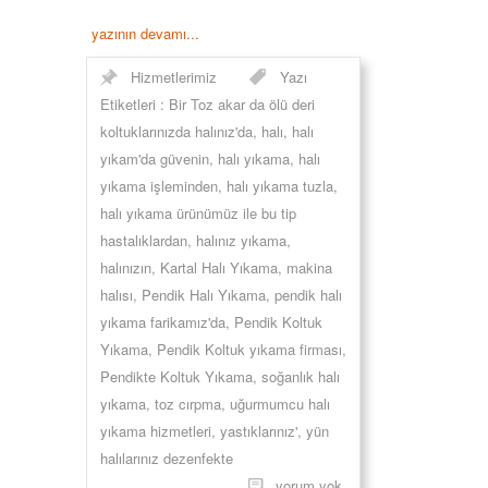
yazının devamı...
Hizmetlerimiz
Yazı
Etiketleri :
Bir Toz akar da ölü deri
koltuklarınızda halınız'da
,
halı
,
halı
yıkam'da güvenin
,
halı yıkama
,
halı
yıkama işleminden
,
halı yıkama tuzla
,
halı yıkama ürünümüz ile bu tip
hastalıklardan
,
halınız yıkama
,
halınızın
,
Kartal Halı Yıkama
,
makina
halısı
,
Pendik Halı Yıkama
,
pendik halı
yıkama farikamız'da
,
Pendik Koltuk
Yıkama
,
Pendik Koltuk yıkama firması
,
Pendikte Koltuk Yıkama
,
soğanlık halı
yıkama
,
toz cırpma
,
uğurmumcu halı
yıkama hizmetleri
,
yastıklarınız'
,
yün
halılarınız dezenfekte
yorum yok.