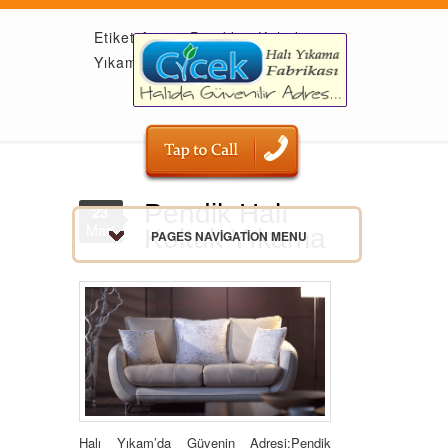
Etiket Arşivi: Pendikte Koltuk
Yıkama
Pendik Halı
23
Mart
Koltuk Yıkama
PAGES NAVIGATION MENU
Halı Yıkam’da Güvenin Adresi:Pendik