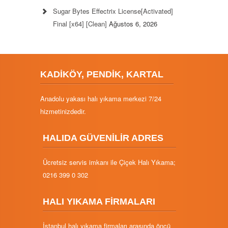
Sugar Bytes Effectrix License[Activated]
Final [x64] [Clean]
Ağustos 6, 2026
KADİKÖY, PENDİK, KARTAL
Anadolu yakası halı yıkama merkezi 7/24
hizmetinizdedir.
HALIDA GÜVENİLİR ADRES
Ücretsiz servis imkanı ile Çiçek Halı Yıkama;
0216 399 0 302
HALI YIKAMA FİRMALARI
İstanbul halı yıkama firmaları arasında öncü