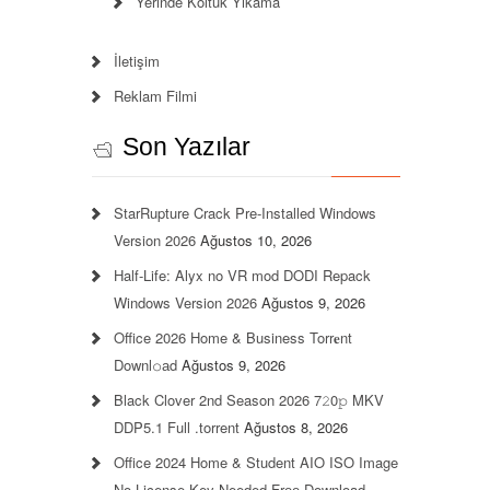
Yerinde Koltuk Yıkama
İletişim
Reklam Filmi
Son Yazılar
StarRupture Crack Pre-Installed Windows
Version 2026
Ağustos 10, 2026
Half-Life: Alyx no VR mod DODI Repack
Windows Version 2026
Ağustos 9, 2026
Office 2026 Home & Business Torr𝐞nt
Downl𝚘аd
Ağustos 9, 2026
Black Clover 2nd Season 2026 7𝟸0𝚙 MKV
DDP5.1 Full .torrent
Ağustos 8, 2026
Office 2024 Home & Student AIO ISO Image
No License Key Needed Frее Download