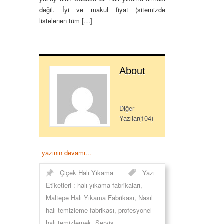
değil. İyi ve makul fiyat (sitemizde
listelenen tüm […]
About
Diğer
Yazılar(104)
yazının devamı...
Çiçek Halı Yıkama
Yazı
Etiketleri :
halı yıkama fabrikaları
,
Maltepe Halı Yıkama Fabrikası
,
Nasıl
halı temizleme fabrikası
,
profesyonel
halı temizlemek
,
Servis