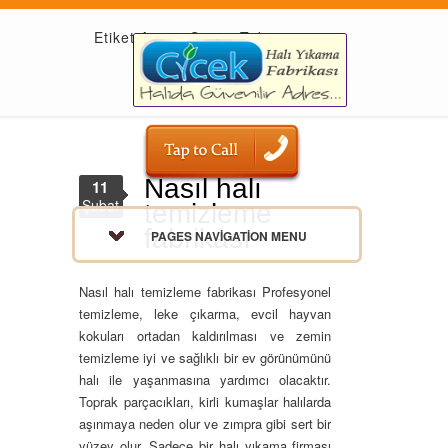
Etiket Arşivi: Servis Teknisyeni
Nasıl halı
11
Şubat
temizleme
fabrikası
PAGES NAVIGATION MENU
Nasıl halı temizleme fabrikası Profesyonel
temizleme, leke çıkarma, evcil hayvan
kokuları ortadan kaldırılması ve zemin
temizleme iyi ve sağlıklı bir ev görünümünü
halı ile yaşanmasına yardımcı olacaktır.
Toprak parçacıkları, kirli kumaşlar halılarda
aşınmaya neden olur ve zımpra gibi sert bir
yüzey olur. Sadece bir halı yıkama firması