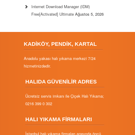
Internet Download Manager (IDM)
Free[Activated] Ultimate
Ağustos 5, 2026
KADİKÖY, PENDİK, KARTAL
Anadolu yakası halı yıkama merkezi 7/24
hizmetinizdedir.
HALIDA GÜVENİLİR ADRES
Ücretsiz servis imkanı ile Çiçek Halı Yıkama;
0216 399 0 302
HALI YIKAMA FİRMALARI
İstanbul halı yıkama firmaları arasında öncü