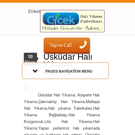
Etiket Arşivi: üsküdar halı yıkama
Üsküdar Halı
10
Nisan
Yıkama
Merkezi
PAGES NAVIGATION MENU
Üsküdar Halı Yıkama, Ataşehir Halı
Yıkama,Çekmeköy Halı Yıkama,Maltepe
Halı Yıkama,Halı yıkama Fabrikaları,Halı
Yıkama Bağlarbaşı,Halı Yıkama
Kuzguncuk,Lila Halı Yıkama,Halı
Yıkama,Yapan yerlerimiz halı yıkamada
güvenin ve kalitenin tek adresi. Üsküdar