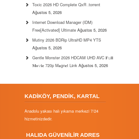
Toxic 2026 HD Complete QxR .torrent
Ağustos 5, 2026
Internet Download Manager (IDM)
Free[Activated] Ultimate
Ağustos 5, 2026
Mutiny 2026 BDRip UltraHD MP4 YTS
Ağustos 5, 2026
Gentle Monster 2026 HDCAM UHD AVC 𝐅𝚞𝐥𝐥
𝐌𝐨𝚟𝐢𝐞 720p M𝐚gn𝐞t L𝐢nk
Ağustos 5, 2026
KADİKÖY, PENDİK, KARTAL
Anadolu yakası halı yıkama merkezi 7/24
hizmetinizdedir.
HALIDA GÜVENİLİR ADRES