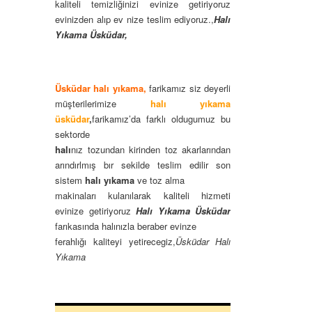
kaliteli temizliğinizi evinize getiriyoruz
evinizden alıp ev nize teslim ediyoruz.,
Halı
Yıkama Üsküdar,
Üsküdar halı yıkama,
farikamız siz deyerli
müşterilerimize
halı yıkama
üsküdar
,
farikamız’da farklı oldugumuz bu
sektorde
halı
nız tozundan kirinden toz akarlarından
arındırlmış bır sekilde teslim edilir son
sistem
halı yıkama
ve toz alma
makinaları kulanılarak kaliteli hizmeti
evinize getiriyoruz
Halı Yıkama Üsküdar
farıkasında halınızla beraber evinze
ferahlığı kaliteyi yetirecegiz,
Üsküdar Halı
Yıkama