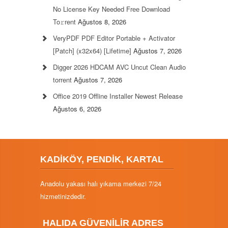
No License Key Needed Frее Download
To𝚛rent
Ağustos 8, 2026
VeryPDF PDF Editor Portable + Activator
[Patch] (x32x64) [Lifetime]
Ağustos 7, 2026
Digger 2026 HDCAM AVC Uncut Clean Audio
torrent
Ağustos 7, 2026
Office 2019 Offline Installer Newest Release
Ağustos 6, 2026
KADİKÖY, PENDİK, KARTAL
Anadolu yakası halı yıkama merkezi 7/24
hizmetinizdedir.
HALIDA GÜVENİLİR ADRES