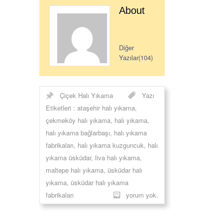
About
Diğer
Yazılar(104)
Çiçek Halı Yıkama
Yazı
Etiketleri :
ataşehir halı yıkama
,
çekmeköy halı yıkama
,
halı yıkama
,
halı yıkama bağlarbaşı
,
halı yıkama
fabrikaları
,
halı yıkama kuzguncuk
,
halı
yıkama üsküdar
,
liva halı yıkama
,
maltepe halı yıkama
,
üsküdar halı
yıkama
,
üsküdar halı yıkama
fabrikaları
yorum yok.